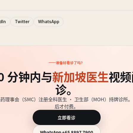
dIn
Twitter
WhatsApp
准备好看诊了吗？
0 分钟内与
新加坡医生
视频
诊。
药理事会（SMC）注册全科医生 · 卫生部（MOH）持牌诊所
后才付费。
立即看诊
WhatsApp
+65 8897 7900