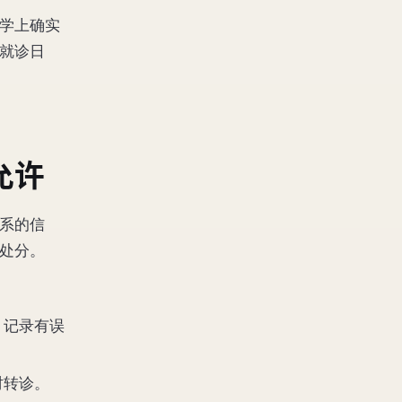
学上确实
就诊日
允许
系的信
处分。
；记录有误
时转诊。