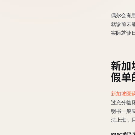
偶尔会有
就诊前未
实际就诊
新加
假单
新加坡医
过充分临
明书一般
法上班，
SMC指引