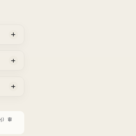
e)）
审