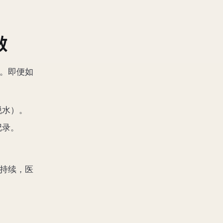
效
。即便如
脱水）。
记录。
状持续，医