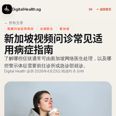
DigitalHealth.sg
EN
← 返回首页
← 所有文章
视频问诊适用病症
在线医生
新加坡
新加坡视频问诊常见适
用病症指南
了解哪些症状通常可由新加坡网络医生处理，以及哪
些警示体征需要前往诊所或急诊部就诊。
Digital Health 诊所
·
2026年4月23日
·
阅读约 8 分钟