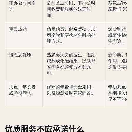
非办公时间不
公开营业时间、非办公时
紧急症状不
适
间收费和现实的送药时
应拨打 995
间。
需要送药
清楚药费、配送选项、用
受管制药物
药指导和症状恶化时的处
或需体格检
理方式。
需面诊。
慢性病复诊
熟悉你病史的医生、近期
新诊断、读
读数或化验结果，以及是
作用、逾期
否符合视频复诊补贴规
通常需要面
则。
儿童、年长者
保守的年龄和安全规则，
年幼儿童、
或孕期症状
以及愿意及时建议面诊。
孕期相关症
显不适的患
优质服务不应承诺什么