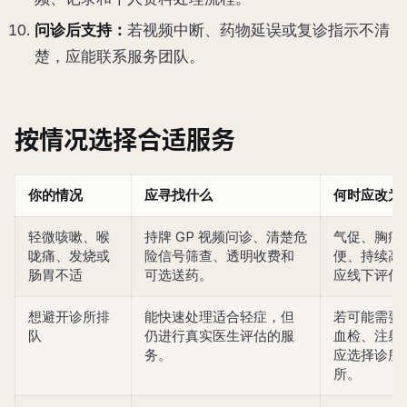
问诊后支持：
若视频中断、药物延误或复诊指示不清
楚，应能联系服务团队。
按情况选择合适服务
你的情况
应寻找什么
何时应改为
轻微咳嗽、喉
持牌 GP 视频问诊、清楚危
气促、胸痛
咙痛、发烧或
险信号筛查、透明收费和
便、持续高
肠胃不适
可选送药。
应线下评估
想避开诊所排
能快速处理适合轻症，但
若可能需要
队
仍进行真实医生评估的服
血检、注射
务。
应选择诊所
所。